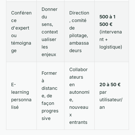
Donner
Conféren
Direction
du
500 à 1
ce
, comité
sens,
500 €
d'expert
de
context
(intervena
ou
pilotage,
ualiser
nt +
témoigna
ambassa
les
logistique)
ge
deurs
enjeux
Collabor
Former
ateurs
à
E-
en
20 à 50 €
distanc
learning
autonomi
par
e, de
personna
e,
utilisateur/
façon
lisé
nouveau
an
progres
x
sive
entrants