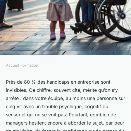
Accueil
›
Formation
FORMATION
Top actions pour promouvoir
Près de 80 % des handicaps en entreprise sont
invisibles. Ce chiffre, souvent cité, mérite qu’on s’y
la sensibilisation au handicap
arrête : dans votre équipe, au moins une personne sur
cinq vit avec un trouble psychique, cognitif ou
Tobie
•
26/05/2026 18:43
•
9 min de lecture
sensoriel qui ne se voit pas. Pourtant, combien de
managers hésitent encore à aborder le sujet, par peur