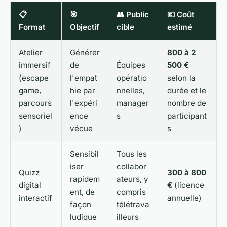
📋
🎯
👥 Public
💶 Coût
Format
Objectif
cible
estimé
Atelier
Générer
800 à 2
immersif
de
Équipes
500 €
(escape
l'empat
opératio
selon la
game,
hie par
nnelles,
durée et le
parcours
l'expéri
manager
nombre de
sensoriel
ence
s
participant
)
vécue
s
Sensibil
Tous les
iser
collabor
Quizz
300 à 800
rapidem
ateurs, y
digital
€
(licence
ent, de
compris
interactif
annuelle)
façon
télétrava
ludique
illeurs