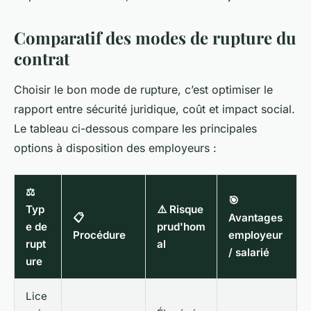
Comparatif des modes de rupture du
contrat
Choisir le bon mode de rupture, c’est optimiser le
rapport entre sécurité juridique, coût et impact social.
Le tableau ci-dessous compare les principales
options à disposition des employeurs :
⚖️
🎯
Typ
⚠️ Risque
📋
Avantages
e de
prud'hom
Procédure
employeur
rupt
al
/ salarié
ure
Lice