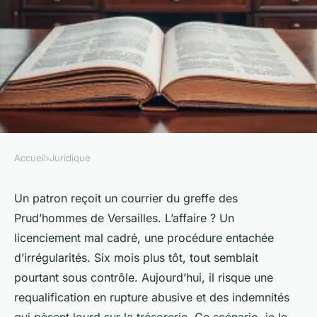
Accueil
›
Juridique
JURIDIQUE
Les meilleurs avocats
Un patron reçoit un courrier du greffe des
Prud’hommes de Versailles. L’affaire ? Un
spécialisés en droit du travail
licenciement mal cadré, une procédure entachée
à Versailles
d’irrégularités. Six mois plus tôt, tout semblait
pourtant sous contrôle. Aujourd’hui, il risque une
Léopoldine
•
06/05/2026 16:03
•
10 min de lecture
requalification en rupture abusive et des indemnités