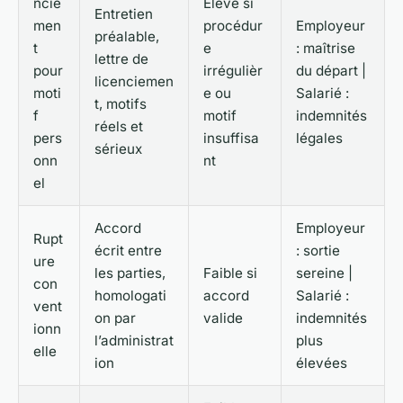
ncie
Élevé si
Entretien
men
procédur
Employeur
préalable,
t
e
: maîtrise
lettre de
pour
irrégulièr
du départ |
licenciemen
moti
e ou
Salarié :
t, motifs
f
motif
indemnités
réels et
pers
insuffisa
légales
sérieux
onn
nt
el
Accord
Employeur
Rupt
écrit entre
: sortie
ure
les parties,
Faible si
sereine |
con
homologati
accord
Salarié :
vent
on par
valide
indemnités
ionn
l’administrat
plus
elle
ion
élevées