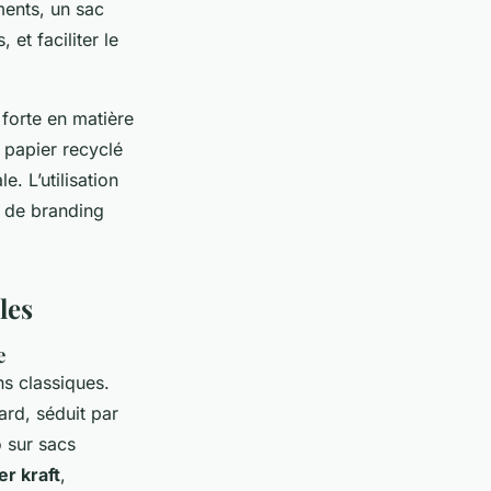
ments, un sac
 et faciliter le
forte en matière
 papier recyclé
e. L’utilisation
e de branding
les
e
ns classiques.
ard, séduit par
o sur sacs
er kraft
,