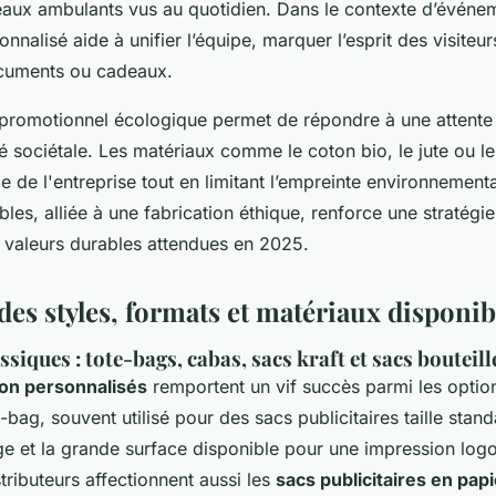
eaux ambulants vus au quotidien. Dans le contexte d’événe
onnalisé aide à unifier l’équipe, marquer l’esprit des visiteurs,
ocuments ou cadeaux.
promotionnel écologique permet de répondre à une attente 
é sociétale. Les matériaux comme le coton bio, le jute ou le
e de l'entreprise tout en limitant l’empreinte environnemental
ables, alliée à une fabrication éthique, renforce une stratégi
s valeurs durables attendues en 2025.
es styles, formats et matériaux disponib
ssiques : tote-bags, cabas, sacs kraft et sacs bouteill
ton personnalisés
remportent un vif succès parmi les optio
-bag, souvent utilisé pour des sacs publicitaires taille stand
age et la grande surface disponible pour une impression log
stributeurs affectionnent aussi les
sacs publicitaires en papi