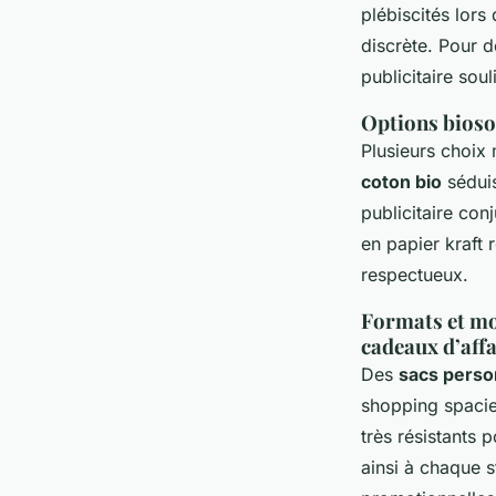
plébiscités lors
discrète. Pour d
publicitaire sou
Options biosou
Plusieurs choix 
coton bio
séduis
publicitaire con
en papier kraft 
respectueux.
Formats et mo
cadeaux d’affa
Des
sacs perso
shopping spacie
très résistants 
ainsi à chaque 