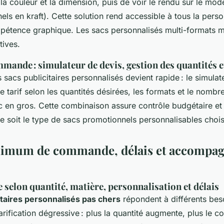
 la couleur et la dimension, puis de voir le rendu sur le mod
ls en kraft). Cette solution rend accessible à tous la perso
tence graphique. Les sacs personnalisés multi-formats m
tives.
mmande : simulateur de devis, gestion des quantités e
cs publicitaires personnalisés devient rapide : le simulat
e tarif selon les quantités désirées, les formats et le nombr
c en gros. Cette combinaison assure contrôle budgétaire e
ue soit le type de sacs promotionnels personnalisables chois
inimum de commande, délais et accompa
re selon quantité, matière, personnalisation et délais
itaires personnalisés pas chers
répondent à différents bes
rification dégressive : plus la quantité augmente, plus le co