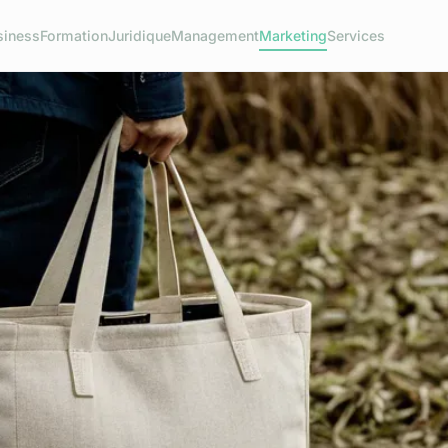
siness
Formation
Juridique
Management
Marketing
Services