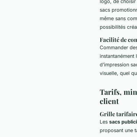
logo, de choisir
sacs promotionne
même sans compé
possibilités créa
Facilité de co
Commander des sa
instantanément l
d’impression sa
visuelle, quel q
Tarifs, m
client
Grille tarifai
Les
sacs public
proposant une ta