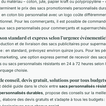
 du matériau – coton, jute, papier kraft ou polypropylène – 
terminent le prix des sacs promotionnels personnalisés dura
 en coton bio personnalisé avec un logo coûte différemmen
tionnel. Pour les commerçants, il est possible de command
 aux sacs personnalisés pour commerçants et supermarchés t
ison standard et express selon l’urgence événementie
duction et de livraison des sacs publicitaires pour superm
 : en standard, prévoyez environ quinze jours. Pour les pér
marketing, une option express permet de recevoir des sacs 
ou sacs personnalisés résistants en 24 à 72 heures selon l
rquage choisie.
 de conseil, devis gratuit, solutions pour tous budget
t dédié guide dans le choix entre
sacs personnalisés résis
personnalisés durables
, propose des conseils sur la meill
, élabore des devis gratuits et s’adapte à tous les budgets :