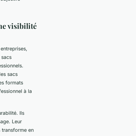
e visibilité
 entreprises,
 sacs
essionnels.
les sacs
Ces formats
essionnel à la
abilité. Ils
sage. Leur
s transforme en