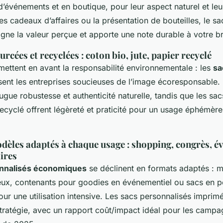
 d’événements et en boutique, pour leur aspect naturel et le
es cadeaux d’affaires ou la présentation de bouteilles, le sa
ligne la valeur perçue et apporte une note durable à votre b
rcées et recyclées : coton bio, jute, papier recyclé
mettent en avant la responsabilité environnementale : les
sa
ent les entreprises soucieuses de l’image écoresponsable. 
jugue robustesse et authenticité naturelle, tandis que les sac
recyclé offrent légèreté et praticité pour un usage éphémèr
dèles adaptés à chaque usage : shopping, congrès, é
ires
nnalisés économiques
se déclinent en formats adaptés : 
ux, contenants pour goodies en événementiel ou sacs en 
pour une utilisation intensive. Les sacs personnalisés impri
stratégie, avec un rapport coût/impact idéal pour les camp