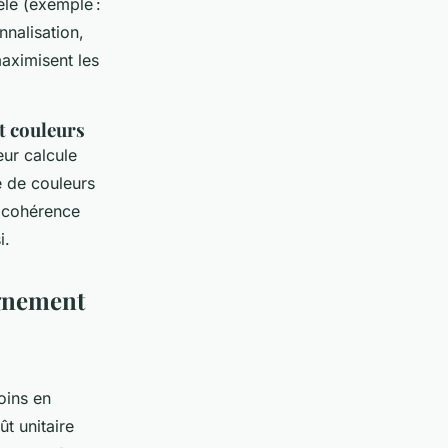
èle (exemple :
nnalisation,
aximisent les
t couleurs
eur calcule
e de couleurs
t cohérence
i.
gnement
oins en
ût unitaire