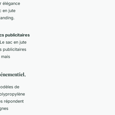
ur élégance
c en jute
randing.
cs publicitaires
Le sac en jute
s publicitaires
e mais
vénementiel,
modèles de
polypropylène
més répondent
agnes