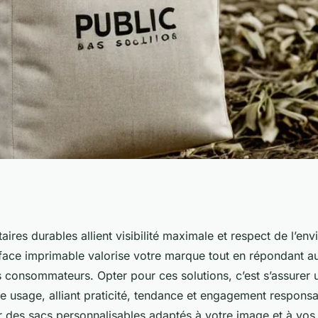
ions durables pour
taires durables allient visibilité maximale et respect de l’en
face imprimable valorise votre marque tout en répondant au
 consommateurs. Opter pour ces solutions, c’est s’assurer 
e usage, alliant praticité, tendance et engagement respons
 des sacs personnalisables adaptés à votre image et à vos 