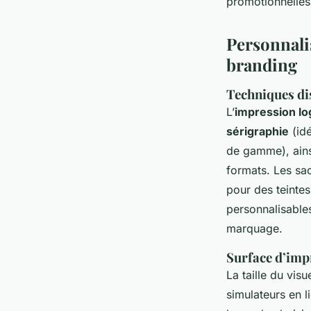
promotionnelles
Personnali
branding
Techniques dis
L’
impression lo
sérigraphie
(idé
de gamme), ainsi
formats. Les sac
pour des teinte
personnalisables
marquage.
Surface d’impr
La taille du vis
simulateurs en li