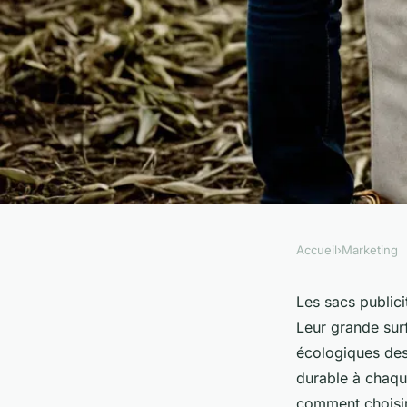
Accueil
›
Marketing
MARKETING
Sacs pub : des solut
Les sacs publici
Leur grande sur
votre branding
écologiques des
durable à chaqu
comment choisir