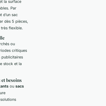
et la surface
bles. Par
t d’un sac
er dès 5 pièces,
rès flexible.
lle
archés ou
iodes critiques
publicitaires
e stock et la
s et besoins
tants
ou
sacs
eure
 solutions