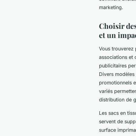
Maxime
•
11 juillet 2025
•
5 min de lecture
marketing.
Choisir des
et un impa
Vous trouverez 
associations et
publicitaires pe
Divers modèles e
promotionnels en
variés permetten
distribution de 
Les sacs en tissu
servent de supp
surface imprimab