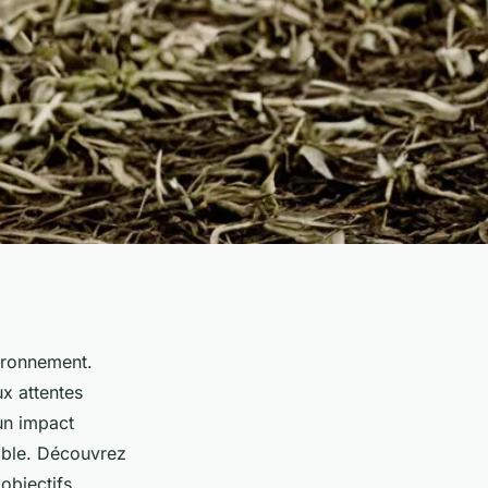
vironnement.
x attentes
un impact
able. Découvrez
objectifs